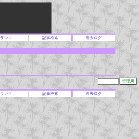
ランク
記事検索
過去ログ
ランク
記事検索
過去ログ