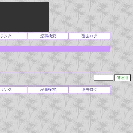
ランク
記事検索
過去ログ
ランク
記事検索
過去ログ