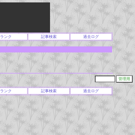
ランク
記事検索
過去ログ
ランク
記事検索
過去ログ