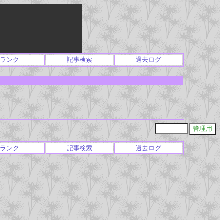
ランク
記事検索
過去ログ
ランク
記事検索
過去ログ