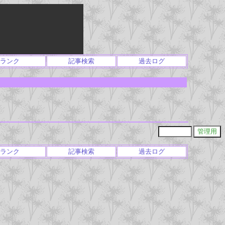
ランク
記事検索
過去ログ
ランク
記事検索
過去ログ