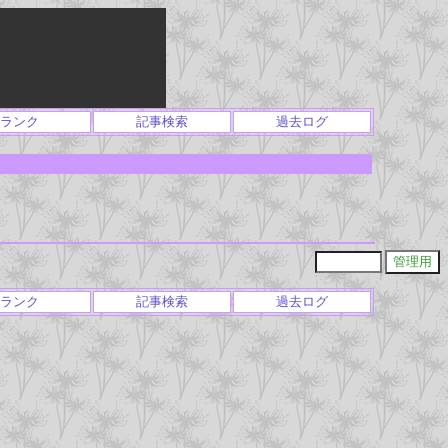
ランク
記事検索
過去ログ
ランク
記事検索
過去ログ