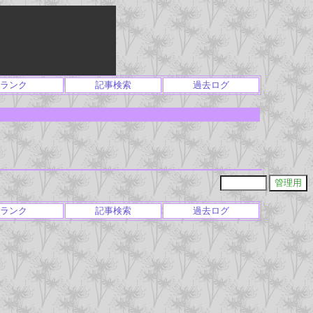
ランク
記事検索
過去ログ
ランク
記事検索
過去ログ