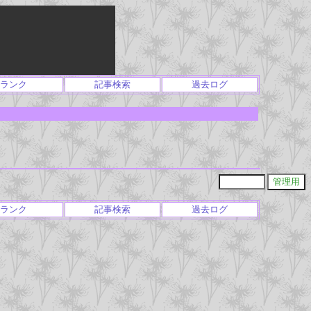
ランク
記事検索
過去ログ
ランク
記事検索
過去ログ