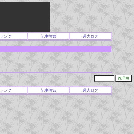
ランク
記事検索
過去ログ
ランク
記事検索
過去ログ