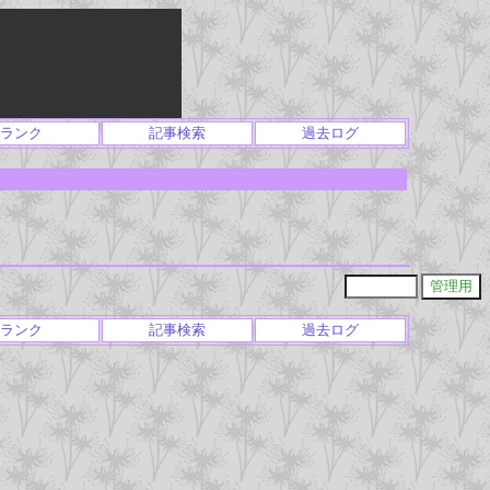
ランク
記事検索
過去ログ
ランク
記事検索
過去ログ