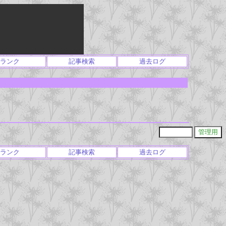
ランク
記事検索
過去ログ
ランク
記事検索
過去ログ