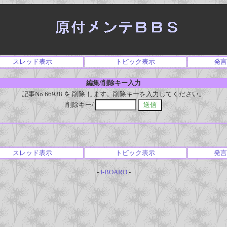
スレッド表示
トピック表示
発言
編集/削除キー入力
記事No.66938 を 削除 します。削除キーを入力してください。
削除キー/
スレッド表示
トピック表示
発言
-
I-BOARD
-