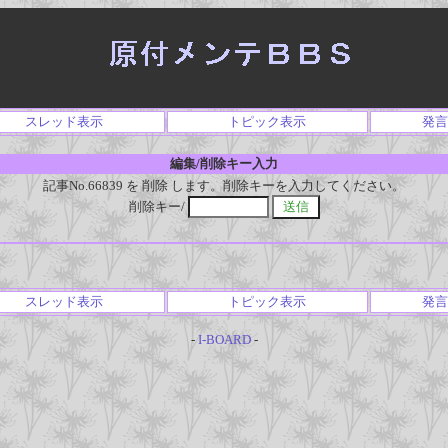
スレッド表示
トピック表示
発言
編集/削除キー入力
記事No.66839 を 削除 します。削除キーを入力してください。
削除キー/
スレッド表示
トピック表示
発言
-
I-BOARD
-