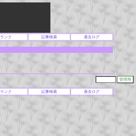
ランク
記事検索
過去ログ
ランク
記事検索
過去ログ