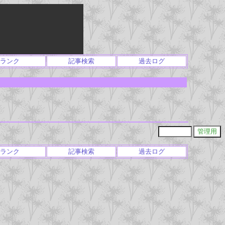
ランク
記事検索
過去ログ
ランク
記事検索
過去ログ