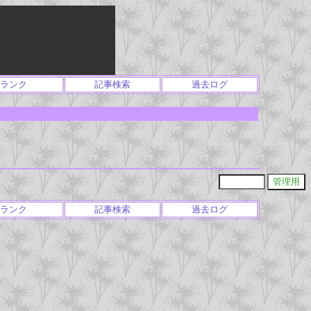
ランク
記事検索
過去ログ
ランク
記事検索
過去ログ