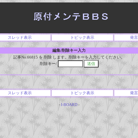
スレッド表示
トピック表示
発言
編集/削除キー入力
記事No.66815 を 削除 します。削除キーを入力してください。
削除キー/
スレッド表示
トピック表示
発言
-
I-BOARD
-