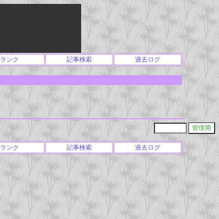
ランク
記事検索
過去ログ
ランク
記事検索
過去ログ