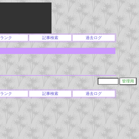
ランク
記事検索
過去ログ
ランク
記事検索
過去ログ