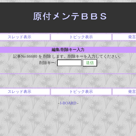
スレッド表示
トピック表示
発言
編集/削除キー入力
記事No.66680 を 削除 します。削除キーを入力してください。
削除キー/
スレッド表示
トピック表示
発言
-
I-BOARD
-