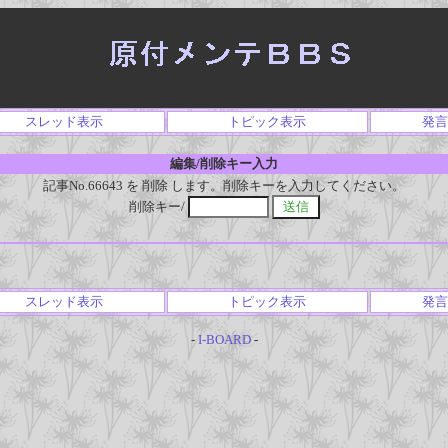
スレッド表示
トピック表示
発言
編集/削除キー入力
記事No.66643 を 削除 します。削除キーを入力してください。
削除キー/
スレッド表示
トピック表示
発言
-
I-BOARD
-