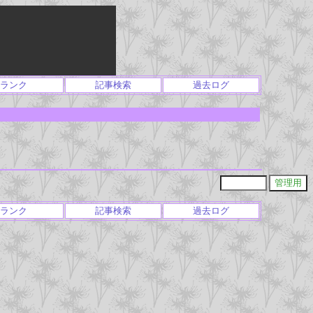
ランク
記事検索
過去ログ
ランク
記事検索
過去ログ