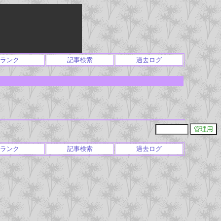
ランク
記事検索
過去ログ
ランク
記事検索
過去ログ