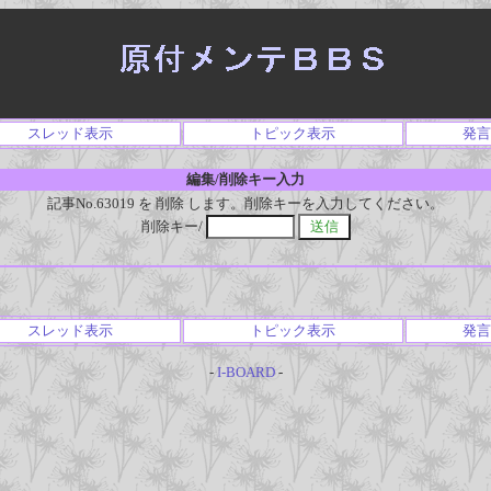
スレッド表示
トピック表示
発言
編集/削除キー入力
記事No.63019 を 削除 します。削除キーを入力してください。
削除キー/
スレッド表示
トピック表示
発言
-
I-BOARD
-