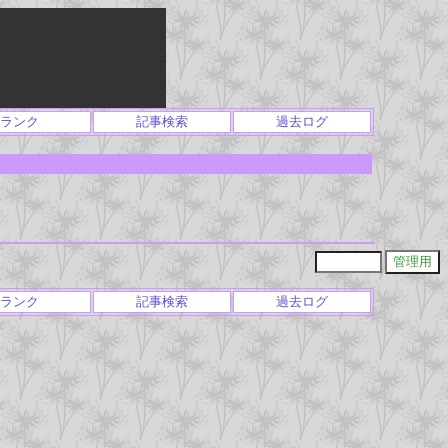
ランク
記事検索
過去ログ
ランク
記事検索
過去ログ