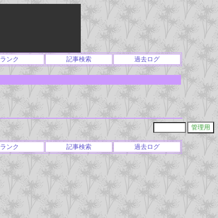
ランク
記事検索
過去ログ
ランク
記事検索
過去ログ