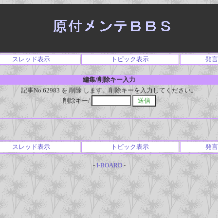
スレッド表示
トピック表示
発言
編集/削除キー入力
記事No.62983 を 削除 します。削除キーを入力してください。
削除キー/
スレッド表示
トピック表示
発言
-
I-BOARD
-