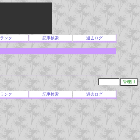
ランク
記事検索
過去ログ
ランク
記事検索
過去ログ