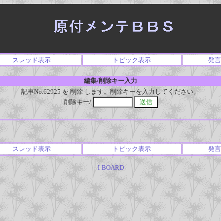
スレッド表示
トピック表示
発言
編集/削除キー入力
記事No.62925 を 削除 します。削除キーを入力してください。
削除キー/
スレッド表示
トピック表示
発言
-
I-BOARD
-