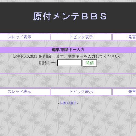
スレッド表示
トピック表示
発言
編集/削除キー入力
記事No.62831 を 削除 します。削除キーを入力してください。
削除キー/
スレッド表示
トピック表示
発言
-
I-BOARD
-