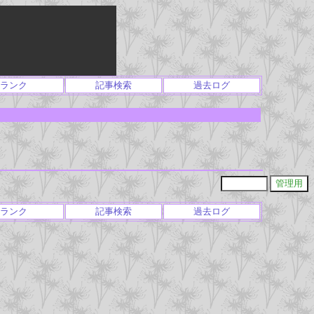
ランク
記事検索
過去ログ
ランク
記事検索
過去ログ