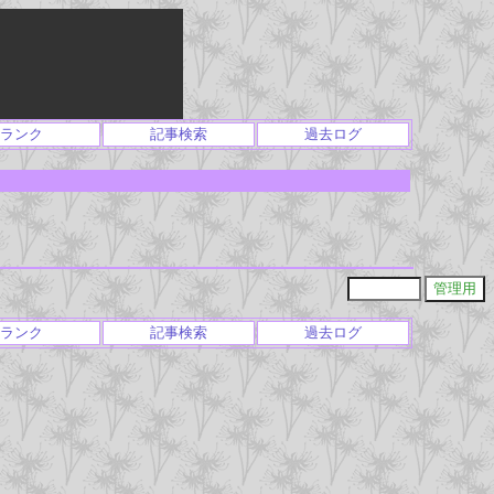
ランク
記事検索
過去ログ
ランク
記事検索
過去ログ