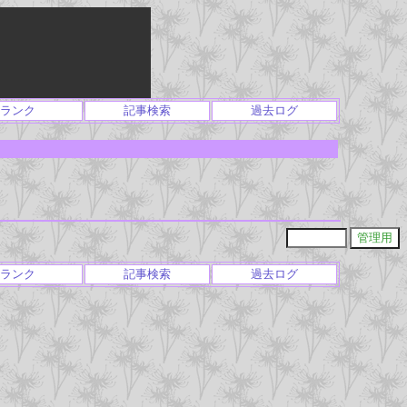
ランク
記事検索
過去ログ
ランク
記事検索
過去ログ