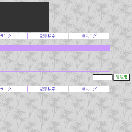
ランク
記事検索
過去ログ
ランク
記事検索
過去ログ