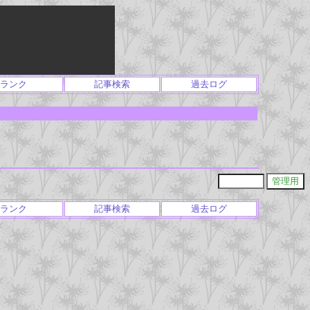
ランク
記事検索
過去ログ
ランク
記事検索
過去ログ