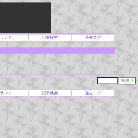
ランク
記事検索
過去ログ
ランク
記事検索
過去ログ