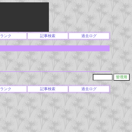
ランク
記事検索
過去ログ
ランク
記事検索
過去ログ