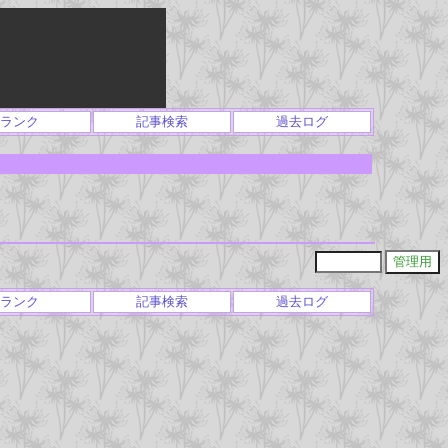
ランク
記事検索
過去ログ
ランク
記事検索
過去ログ