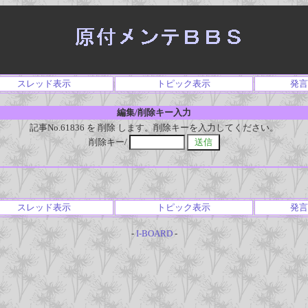
スレッド表示
トピック表示
発言
編集/削除キー入力
記事No.61836 を 削除 します。削除キーを入力してください。
削除キー/
スレッド表示
トピック表示
発言
-
I-BOARD
-