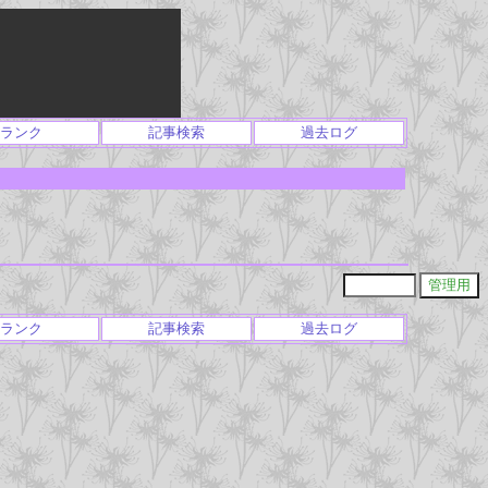
ランク
記事検索
過去ログ
ランク
記事検索
過去ログ