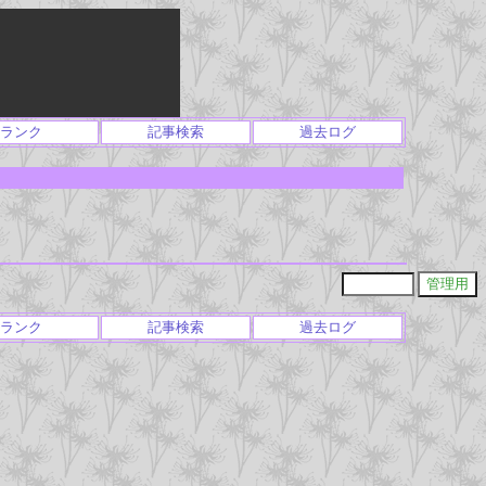
ランク
記事検索
過去ログ
ランク
記事検索
過去ログ