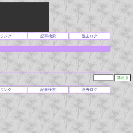
ランク
記事検索
過去ログ
ランク
記事検索
過去ログ