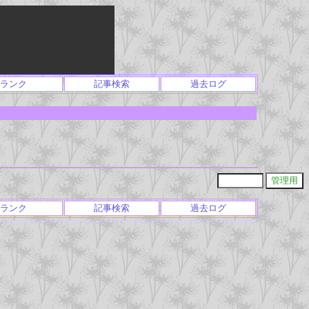
ランク
記事検索
過去ログ
ランク
記事検索
過去ログ