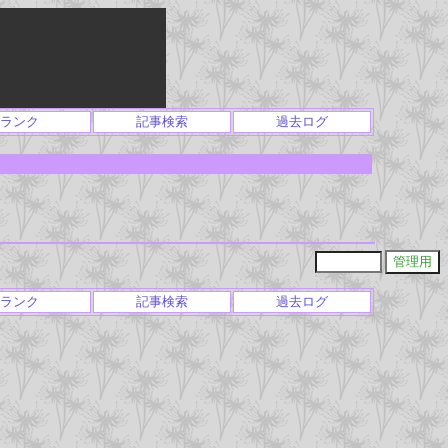
ランク
記事検索
過去ログ
ランク
記事検索
過去ログ