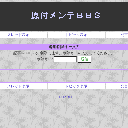
スレッド表示
トピック表示
発言
編集/削除キー入力
記事No.6015 を 削除 します。削除キーを入力してください。
削除キー/
スレッド表示
トピック表示
発言
-
I-BOARD
-