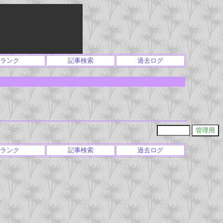
ランク
記事検索
過去ログ
ランク
記事検索
過去ログ