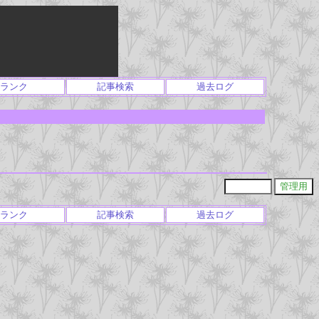
ランク
記事検索
過去ログ
ランク
記事検索
過去ログ