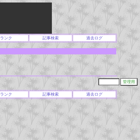
ランク
記事検索
過去ログ
ランク
記事検索
過去ログ