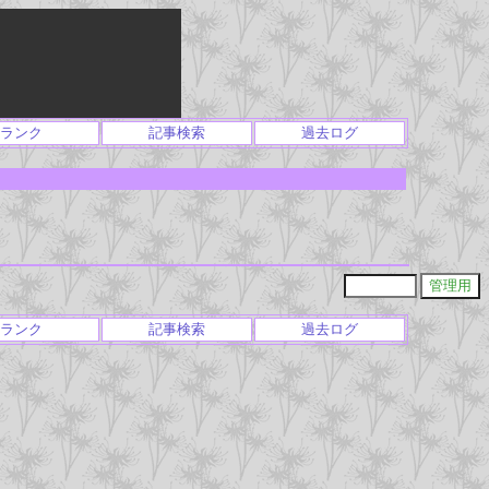
ランク
記事検索
過去ログ
ランク
記事検索
過去ログ