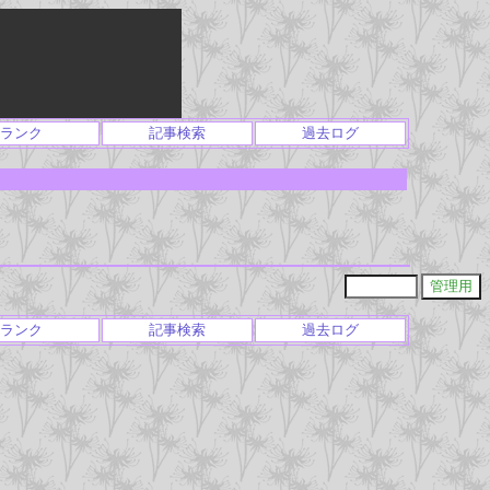
ランク
記事検索
過去ログ
ランク
記事検索
過去ログ