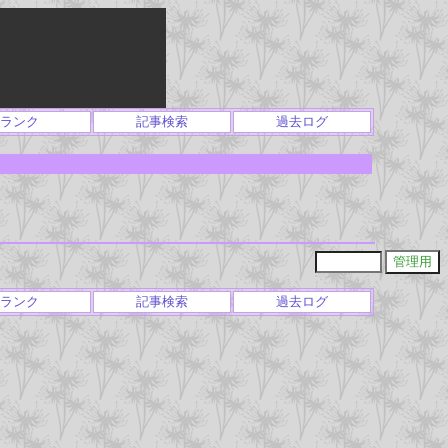
ランク
記事検索
過去ログ
ランク
記事検索
過去ログ