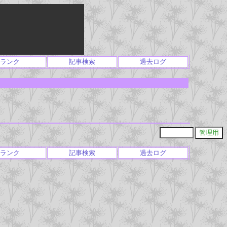
ランク
記事検索
過去ログ
ランク
記事検索
過去ログ