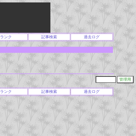
ランク
記事検索
過去ログ
ランク
記事検索
過去ログ