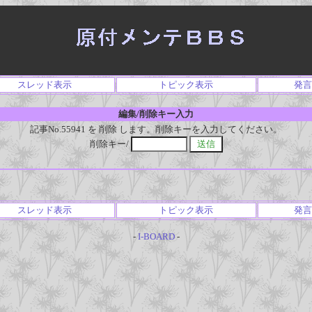
スレッド表示
トピック表示
発言
編集/削除キー入力
記事No.55941 を 削除 します。削除キーを入力してください。
削除キー/
スレッド表示
トピック表示
発言
-
I-BOARD
-