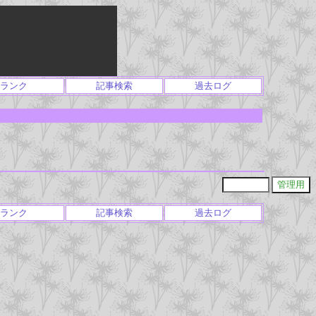
ランク
記事検索
過去ログ
ランク
記事検索
過去ログ