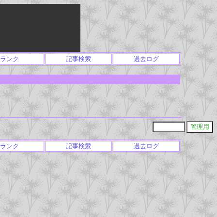
ランク
記事検索
過去ログ
ランク
記事検索
過去ログ