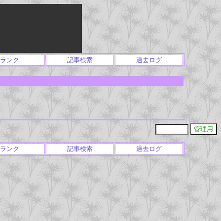
ランク
記事検索
過去ログ
ランク
記事検索
過去ログ