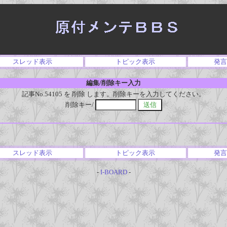
スレッド表示
トピック表示
発言
編集/削除キー入力
記事No.54105 を 削除 します。削除キーを入力してください。
削除キー/
スレッド表示
トピック表示
発言
-
I-BOARD
-