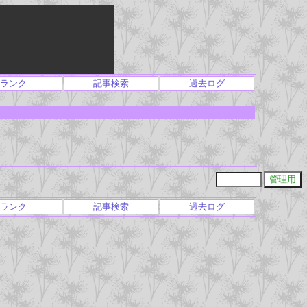
ランク
記事検索
過去ログ
ランク
記事検索
過去ログ