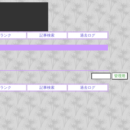
ランク
記事検索
過去ログ
ランク
記事検索
過去ログ