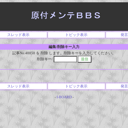
スレッド表示
トピック表示
発言
編集/削除キー入力
記事No.48858 を 削除 します。削除キーを入力してください。
削除キー/
スレッド表示
トピック表示
発言
-
I-BOARD
-