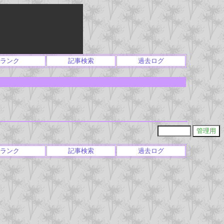
ランク
記事検索
過去ログ
ランク
記事検索
過去ログ