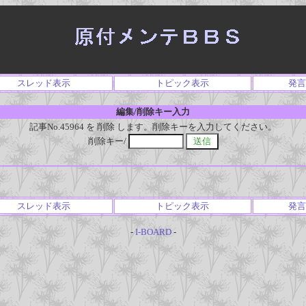
スレッド表示
トピック表示
発言
編集/削除キー入力
記事No.45964 を 削除 します。削除キーを入力してください。
削除キー/
スレッド表示
トピック表示
発言
-
I-BOARD
-