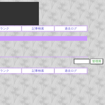
ランク
記事検索
過去ログ
ランク
記事検索
過去ログ