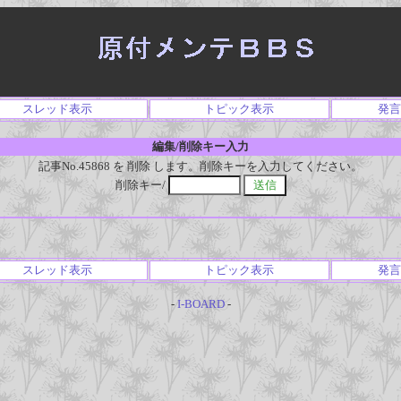
スレッド表示
トピック表示
発言
編集/削除キー入力
記事No.45868 を 削除 します。削除キーを入力してください。
削除キー/
スレッド表示
トピック表示
発言
-
I-BOARD
-